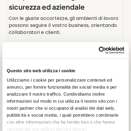
sicurezza ed aziendale
Con le giuste accortezze, gli ambienti di lavoro
possono seguire il vostro business, orientando
collaboratori e clienti.
Sai già cosa ti serve? Puoi comprare sul nostro
e-commerce i tuoi cartelli di sicurezza
Segnaletica interna di sicurezza
Questo sito web utilizza i cookie
Utilizziamo i cookie per personalizzare contenuti ed
annunci, per fornire funzionalità dei social media e per
analizzare il nostro traffico. Condividiamo inoltre
informazioni sul modo in cui utilizza il nostro sito con i
nostri partner che si occupano di analisi dei dati web,
pubblicità e social media, i quali potrebbero combinarle
con altre informazioni che ha fornito loro o che hanno
raccolto dal suo utilizzo dei loro servizi.