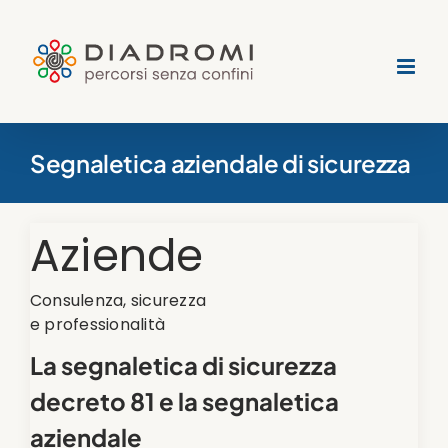
Salta
al
contenuto
Segnaletica aziendale di sicurezza
Aziende
Consulenza, sicurezza
e professionalità
La segnaletica di sicurezza
decreto 81 e l
a segnaletica
aziendale