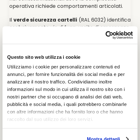
operativa richiede comportamenti articolati.
Il
verde sicurezza cartelli
(RAL 6032) identifica
esclusivamente vie di fuga, uscite di emergenza,
punti di raccolta, postazioni di primo soccorso e
docce di emergenza. La
psicologia colori
segnaletica
sfrutta qui l’associazione cognitiva
“verde = sicurezza” per guidare istintivamente il
Questo sito web utilizza i cookie
personale verso luoghi protetti durante le
Utilizziamo i cookie per personalizzare contenuti ed
emergenze.
annunci, per fornire funzionalità dei social media e per
analizzare il nostro traffico. Condividiamo inoltre
Controllo qualità e conformità
informazioni sul modo in cui utilizza il nostro sito con i
colorimetrica
nostri partner che si occupano di analisi dei dati web,
pubblicità e social media, i quali potrebbero combinarle
Verificare la conformità colorimetrica richiede
con altre informazioni che ha fornito loro o che hanno
strumentazione calibrata: spettrofotometri
raccolto dal suo utilizzo dei loro servizi.
portatili permettono di confrontare i valori CIE
della segnaletica installata con quelli normativi,
documentando oggettivamente il rispetto degli
Mostra dettagli