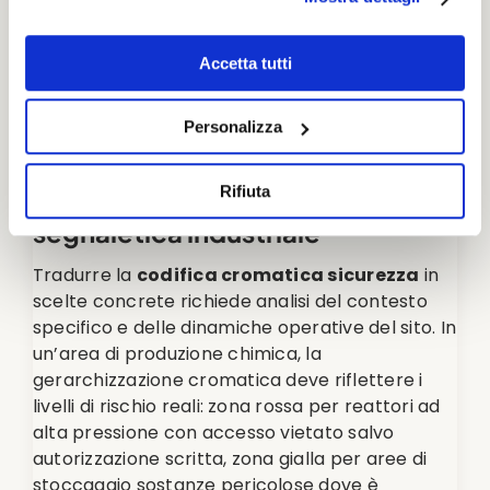
standard durante gli audit. Questo livello di
precisione tecnica distingue i fornitori
Accetta tutti
specializzati dai produttori generici di
cartellonistica.
Personalizza
Applicazioni pratiche nella
Rifiuta
segnaletica industriale
Tradurre la
codifica cromatica sicurezza
in
scelte concrete richiede analisi del contesto
specifico e delle dinamiche operative del sito. In
un’area di produzione chimica, la
gerarchizzazione cromatica deve riflettere i
livelli di rischio reali: zona rossa per reattori ad
alta pressione con accesso vietato salvo
autorizzazione scritta, zona gialla per aree di
stoccaggio sostanze pericolose dove è