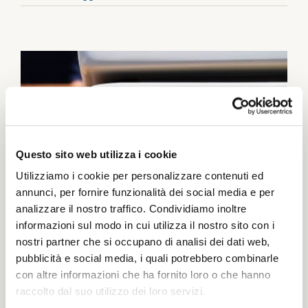
Questo sito web utilizza i cookie
Utilizziamo i cookie per personalizzare contenuti ed
annunci, per fornire funzionalità dei social media e per
analizzare il nostro traffico. Condividiamo inoltre
informazioni sul modo in cui utilizza il nostro sito con i
Simbologia IMO yacht
nostri partner che si occupano di analisi dei dati web,
pubblicità e social media, i quali potrebbero combinarle
Materiali di qualità e dimensioni contenute per
con altre informazioni che ha fornito loro o che hanno
un'estetica gradevole senza rinunciare alla
raccolto dal suo utilizzo dei loro servizi.