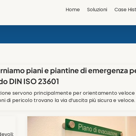
Home
Soluzioni
Case His
niamo piani e piantine di emergenza pe
ndo DIN ISO 23601
ione servono principalmente per orientamento veloce de
i di pericolo trovano la via d’uscita più sicura e veloce.
evoli;