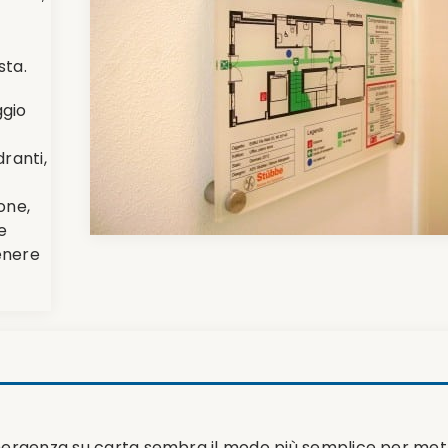
sta.
ggio
dranti,
one,
e
enere
ergenza su carta sembra il modo più semplice per mette