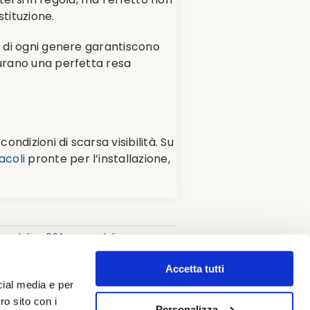
stituzione.
i di ogni genere garantiscono
curano una perfetta resa
ndizioni di scarsa visibilità. Su
acoli
pronte per l’installazione,
gnaletica RSA e ospedali
,
naletica emergenza - Vie di esodo -
Accetta tutti
cial media e per
ro sito con i
Personalizza