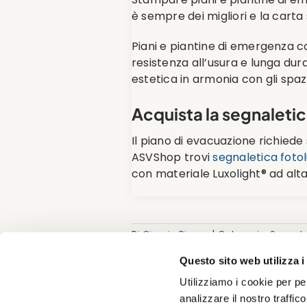
è sempre dei migliori e la carta 
Piani e piantine di emergenza c
resistenza all’usura e lunga du
estetica in armonia con gli spazi
Acquista la segnaleti
Il piano di evacuazione richiede 
ASVShop trovi
segnaletica foto
con materiale Luxolight® ad alta
Di
Giorgio Piazza
|
Categorie:
Segnale
Segnaletica scuole ed asili
|
Tag:
Seg
Antincendio
Questo sito web utilizza i
Utilizziamo i cookie per pe
analizzare il nostro traffic