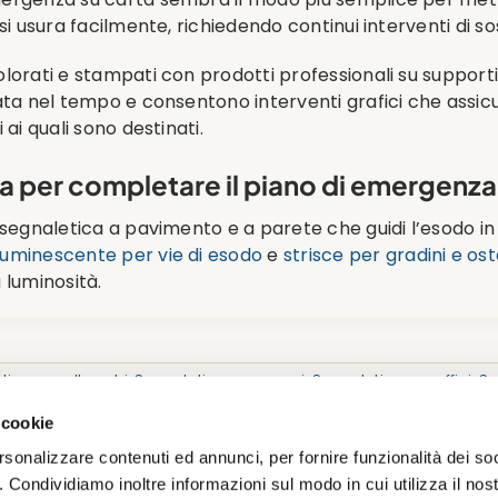
si usura facilmente, richiedendo continui interventi di so
olorati e stampati con prodotti professionali su support
rata nel tempo e consentono interventi grafici che assi
 ai quali sono destinati.
ca per completare il piano di emergenza
segnaletica a pavimento e a parete che guidi l’esodo in co
luminescente per vie di esodo
e
strisce per gradini e ost
 luminosità.
tica per alberghi
,
Segnaletica per musei
,
Segnaletica per uffici
,
Se
naletica aziendale
,
Segnaletica di orientamento - Wayfinding
,
Seg
 cookie
rsonalizzare contenuti ed annunci, per fornire funzionalità dei so
o. Condividiamo inoltre informazioni sul modo in cui utilizza il nost