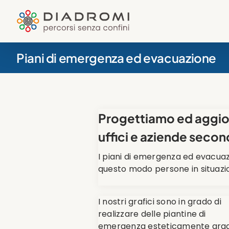
Salta
al
contenuto
Piani di emergenza ed evacuazione
Progettiamo ed aggior
uffici e aziende seco
I piani di emergenza ed evacuaz
questo modo persone in situazion
I nostri grafici sono in grado di
realizzare delle piantine di
emergenza esteticamente grad