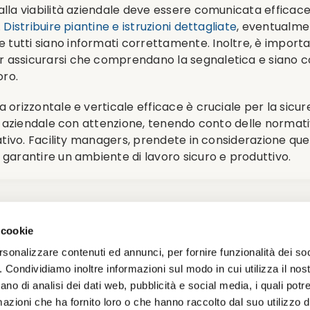
alla viabilità aziendale deve essere comunicata efficac
.
Distribuire piantine e istruzioni dettagliate
, eventualmen
tutti siano informati correttamente. Inoltre, è import
 assicurarsi che comprendano la segnaletica e siano con
oro.
 orizzontale e verticale efficace è cruciale per la sicur
ità aziendale con attenzione, tenendo conto delle normati
erativo. Facility managers, prendete in considerazione qu
 garantire un ambiente di lavoro sicuro e produttivo.
a aziendale
,
Segnaletica per alberghi
|
Tag:
D.lgs 81 - segnaletica 
 cookie
rsonalizzare contenuti ed annunci, per fornire funzionalità dei so
o. Condividiamo inoltre informazioni sul modo in cui utilizza il nost
ano di analisi dei dati web, pubblicità e social media, i quali pot
azioni che ha fornito loro o che hanno raccolto dal suo utilizzo de