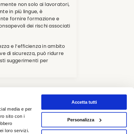
emente non solo ai lavoratori,
te in più lingue, è
ante fornire formazione e
sapevoli dei rischi associati
ezza e l’efficienza in ambito
ve di sicurezza, può ridurre
esti suggerimenti per
di salute e sicurezza
Accetta tutti
cial media e per
ro sito con i
Personalizza
rebbero
i loro servizi.